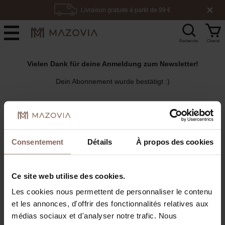
Livraison gratuite à partir de 99 €
Délai de livraison : 2 à 4 jours
100 jours pour retourner
Recherche
Chariot
Vielen Dank für deine Anmeldung zum Newsletter!
Dein Abonnement wurde bestätigt :)
Consentement
Détails
À propos des cookies
Ce site web utilise des cookies.
Les cookies nous permettent de personnaliser le contenu
et les annonces, d'offrir des fonctionnalités relatives aux
médias sociaux et d'analyser notre trafic. Nous